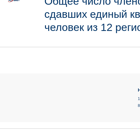
Общее число члено
сдавших единый кв
человек из 12 рег
1
8